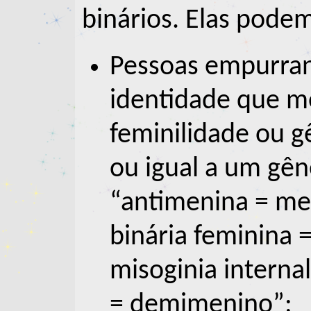
binários. Elas podem
Pessoas empurran
identidade que m
feminilidade ou gê
ou igual a um gên
“antimenina = me
binária feminina 
misoginia intern
= demimenino”;