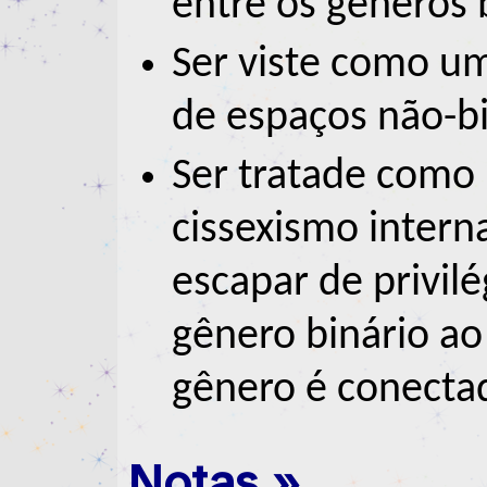
entre os gêneros 
Ser viste como um
de espaços não-bi
Ser tratade como
cissexismo intern
escapar de privil
gênero binário ao
gênero é conecta
Notas »