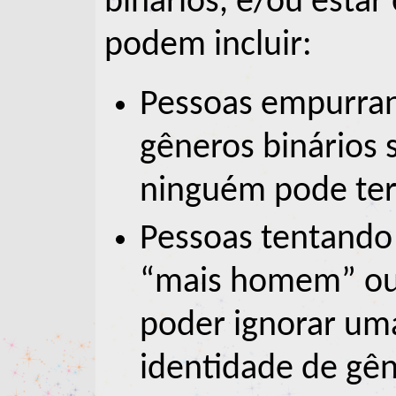
binários, e/ou estar 
podem incluir:
Pessoas empurran
gêneros binários 
ninguém pode te
Pessoas tentando
“mais homem” ou
poder ignorar um
identidade de gê