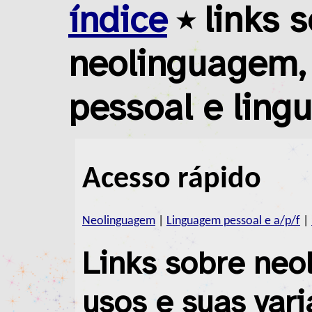
índice
⭑ links 
neolinguagem,
pessoal e ling
Acesso rápido
Neolinguagem
|
Linguagem pessoal e a/p/f
|
Links sobre neo
usos e suas vari