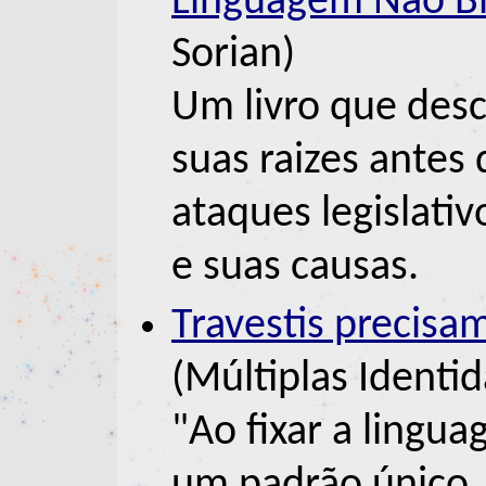
Linguagem Não Bin
Sorian)
Um livro que des
suas raizes antes
ataques legislati
e suas causas.
Travestis precisa
(Múltiplas Identi
"Ao fixar a lingu