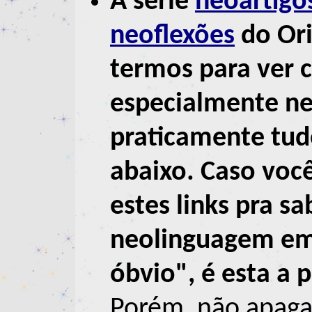
A série
neoartigo
neoflexões
do Ori
termos para ver c
especialmente ne
praticamente tudo
abaixo. Caso voc
estes links pra s
neolinguagem em 
óbvio", é esta a p
Porém, não apagar